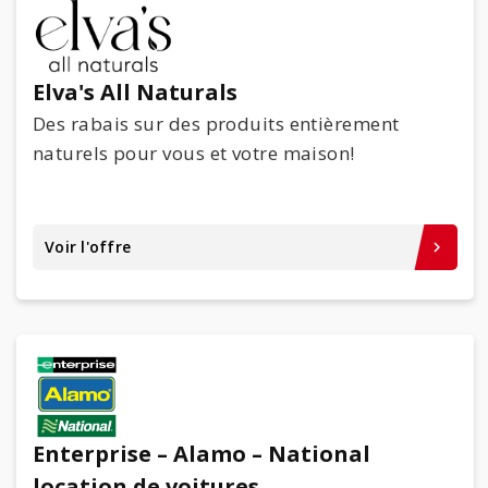
Elva's All Naturals
Des rabais sur des produits entièrement
naturels pour vous et votre maison!
Voir l'offre
keyboard_arrow_right
Enterprise – Alamo – National
location de voitures