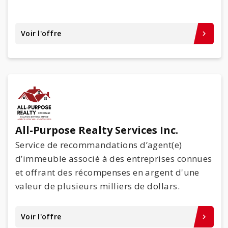
Alimentation et boissons
Gadgets et technologie
Santé et bien-être
Voir l'offre
keyboard_arrow_right
À la maison et au bureau
Enfants et étudiantes/étudiants
Services
Magasinage
Billets et attractions
Voyages
All-Purpose Realty Services Inc.
Service de recommandations d’agent(e)
Marques partenaires
d’immeuble associé à des entreprises connues
et offrant des récompenses en argent d'une
Comment obtenir le rabais
valeur de plusieurs milliers de dollars.
Offert
Voir l'offre
keyboard_arrow_right