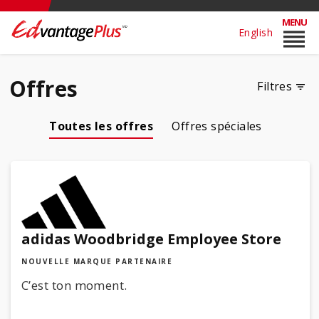
MENU
reorder
English
Offres
Filtres
Toutes les offres
Offres spéciales
search
Catégories
adidas Woodbridge Employee Store
Automobile
NOUVELLE MARQUE PARTENAIRE
Éducation
Divertissements et sports
C’est ton moment.
Assurance et finance