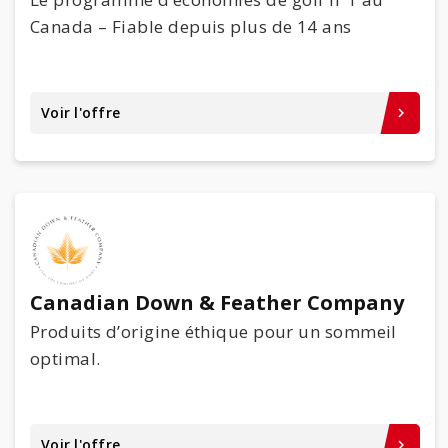
Canada – Fiable depuis plus de 14 ans
Voir l'offre
keyboard_arrow_right
Canadian Down & Feather Company
Produits d’origine éthique pour un sommeil
optimal.
Voir l'offre
keyboard_arrow_right