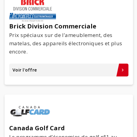
Brick Division Commerciale
Prix spéciaux sur de l’ameublement, des
matelas, des appareils électroniques et plus
encore.
Voir l'offre
keyboard_arrow_right
Canada Golf Card
Le programme d’économies de golf n°1 au